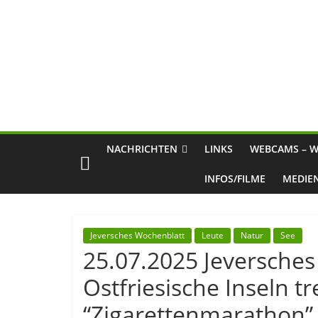
NACHRICHTEN
LINKS
WEBCAMS – W
INFOS/FILME
MEDIE
Jeversches Wochenblatt
Leute
Natur
See
25.07.2025 Jeversches
Ostfriesische Inseln t
“Zigarettenmarathon”