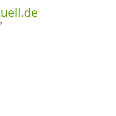
uell.de
ge