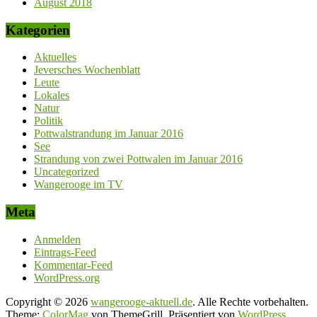
August 2018
Kategorien
Aktuelles
Jeversches Wochenblatt
Leute
Lokales
Natur
Politik
Pottwalstrandung im Januar 2016
See
Strandung von zwei Pottwalen im Januar 2016
Uncategorized
Wangerooge im TV
Meta
Anmelden
Eintrags-Feed
Kommentar-Feed
WordPress.org
Copyright © 2026
wangerooge-aktuell.de
. Alle Rechte vorbehalten.
Theme:
ColorMag
von ThemeGrill. Präsentiert von
WordPress
.