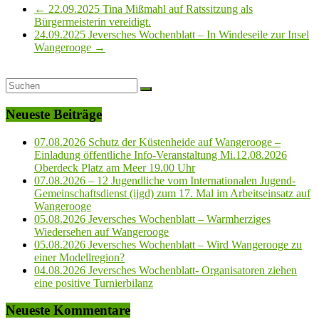
←
22.09.2025 Tina Mißmahl auf Ratssitzung als
Bürgermeisterin vereidigt.
24.09.2025 Jeversches Wochenblatt – In Windeseile zur Insel
Wangerooge
→
Neueste Beiträge
07.08.2026 Schutz der Küstenheide auf Wangerooge –
Einladung öffentliche Info-Veranstaltung Mi.12.08.2026
Oberdeck Platz am Meer 19.00 Uhr
07.08.2026 – 12 Jugendliche vom Internationalen Jugend-
Gemeinschaftsdienst (ijgd) zum 17. Mal im Arbeitseinsatz auf
Wangerooge
05.08.2026 Jeversches Wochenblatt – Warmherziges
Wiedersehen auf Wangerooge
05.08.2026 Jeversches Wochenblatt – Wird Wangerooge zu
einer Modellregion?
04.08.2026 Jeversches Wochenblatt- Organisatoren ziehen
eine positive Turnierbilanz
Neueste Kommentare