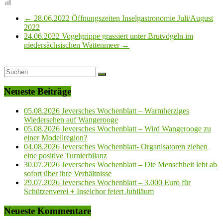
←
28.06.2022 Öffnungszeiten Inselgastronomie Juli/August
2022
24.06.2022 Vogelgrippe grassiert unter Brutvögeln im
niedersächsischen Wattenmeer
→
Neueste Beiträge
05.08.2026 Jeversches Wochenblatt – Warmherziges
Wiedersehen auf Wangerooge
05.08.2026 Jeversches Wochenblatt – Wird Wangerooge zu
einer Modellregion?
04.08.2026 Jeversches Wochenblatt- Organisatoren ziehen
eine positive Turnierbilanz
30.07.2026 Jeversches Wochenblatt – Die Menschheit lebt ab
sofort über ihre Verhältnisse
29.07.2026 Jeversches Wochenblatt – 3.000 Euro für
Schützenverei + Inselchor feiert Jubiläum
Neueste Kommentare