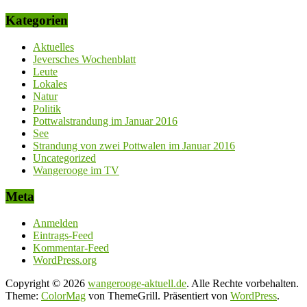
Kategorien
Aktuelles
Jeversches Wochenblatt
Leute
Lokales
Natur
Politik
Pottwalstrandung im Januar 2016
See
Strandung von zwei Pottwalen im Januar 2016
Uncategorized
Wangerooge im TV
Meta
Anmelden
Eintrags-Feed
Kommentar-Feed
WordPress.org
Copyright © 2026
wangerooge-aktuell.de
. Alle Rechte vorbehalten.
Theme:
ColorMag
von ThemeGrill. Präsentiert von
WordPress
.