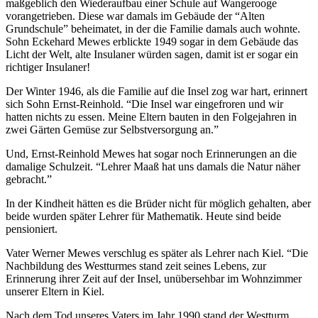
maßgeblich den Wiederaufbau einer Schule auf Wangerooge
vorangetrieben. Diese war damals im Gebäude der “Alten
Grundschule” beheimatet, in der die Familie damals auch wohnte.
Sohn Eckehard Mewes erblickte 1949 sogar in dem Gebäude das
Licht der Welt, alte Insulaner würden sagen, damit ist er sogar ein
richtiger Insulaner!
Der Winter 1946, als die Familie auf die Insel zog war hart, erinnert
sich Sohn Ernst-Reinhold. “Die Insel war eingefroren und wir
hatten nichts zu essen. Meine Eltern bauten in den Folgejahren in
zwei Gärten Gemüse zur Selbstversorgung an.”
Und, Ernst-Reinhold Mewes hat sogar noch Erinnerungen an die
damalige Schulzeit. “Lehrer Maaß hat uns damals die Natur näher
gebracht.”
In der Kindheit hätten es die Brüder nicht für möglich gehalten, aber
beide wurden später Lehrer für Mathematik. Heute sind beide
pensioniert.
Vater Werner Mewes verschlug es später als Lehrer nach Kiel. “Die
Nachbildung des Westturmes stand zeit seines Lebens, zur
Erinnerung ihrer Zeit auf der Insel, unübersehbar im Wohnzimmer
unserer Eltern in Kiel.
Nach dem Tod unseres Vaters im Jahr 1990 stand der Westturm