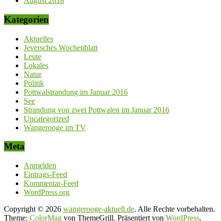
August 2018
Kategorien
Aktuelles
Jeversches Wochenblatt
Leute
Lokales
Natur
Politik
Pottwalstrandung im Januar 2016
See
Strandung von zwei Pottwalen im Januar 2016
Uncategorized
Wangerooge im TV
Meta
Anmelden
Eintrags-Feed
Kommentar-Feed
WordPress.org
Copyright © 2026
wangerooge-aktuell.de
. Alle Rechte vorbehalten.
Theme:
ColorMag
von ThemeGrill. Präsentiert von
WordPress
.