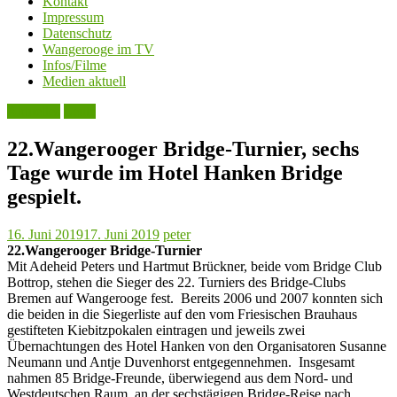
Kontakt
Impressum
Datenschutz
Wangerooge im TV
Infos/Filme
Medien aktuell
Aktuelles
Leute
22.Wangerooger Bridge-Turnier, sechs
Tage wurde im Hotel Hanken Bridge
gespielt.
16. Juni 2019
17. Juni 2019
peter
22.Wangerooger Bridge-Turnier
Mit Adeheid Peters und Hartmut Brückner, beide vom Bridge Club
Bottrop, stehen die Sieger des 22. Turniers des Bridge-Clubs
Bremen auf Wangerooge fest. Bereits 2006 und 2007 konnten sich
die beiden in die Siegerliste auf den vom Friesischen Brauhaus
gestifteten Kiebitzpokalen eintragen und jeweils zwei
Übernachtungen des Hotel Hanken von den Organisatoren Susanne
Neumann und Antje Duvenhorst entgegennehmen. Insgesamt
nahmen 85 Bridge-Freunde, überwiegend aus dem Nord- und
Westdeutschen Raum, an der sechstägigen Bridge-Reise nach