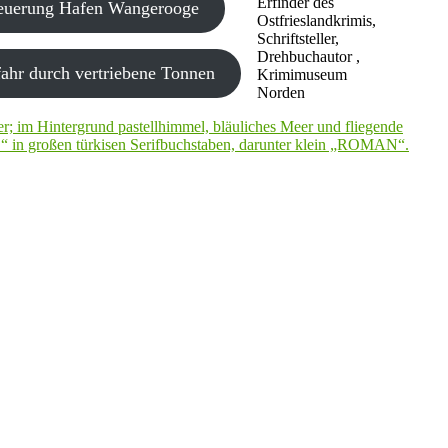
Erfinder des
neuerung Hafen Wangerooge
Ostfrieslandkrimis,
Schriftsteller,
Drehbuchautor ,
ahr durch vertriebene Tonnen
Krimimuseum
Norden