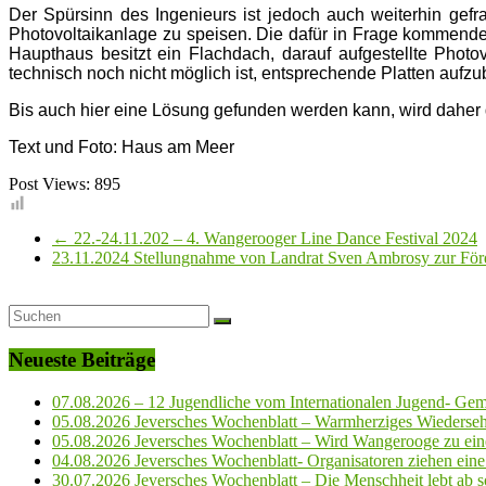
Der Spürsinn des Ingenieurs ist jedoch auch weiterhin gef
Photovoltaikanlage zu speisen. Die dafür in Frage kommende
Haupthaus besitzt ein Flachdach, darauf aufgestellte Photo
technisch noch nicht möglich ist, entsprechende Platten aufzu
Bis auch hier eine Lösung gefunden werden kann, wird daher
Text und Foto: Haus am Meer
Post Views:
895
←
22.-24.11.202 – 4. Wangerooger Line Dance Festival 2024
23.11.2024 Stellungnahme von Landrat Sven Ambrosy zur Förd
Neueste Beiträge
07.08.2026 – 12 Jugendliche vom Internationalen Jugend- Geme
05.08.2026 Jeversches Wochenblatt – Warmherziges Wiederse
05.08.2026 Jeversches Wochenblatt – Wird Wangerooge zu ein
04.08.2026 Jeversches Wochenblatt- Organisatoren ziehen eine 
30.07.2026 Jeversches Wochenblatt – Die Menschheit lebt ab so