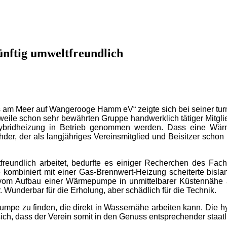
ünftig umweltfreundlich
 am Meer auf Wangerooge Hamm eV“ zeigte sich bei seiner turn
rweile schon sehr bewährten Gruppe handwerklich tätiger Mitgl
idheizung in Betrieb genommen werden. Dass eine Wärme
hder, der als langjähriges Vereinsmitglied und Beisitzer schon
freundlich arbeitet, bedurfte es einiger Recherchen des Fa
kombiniert mit einer Gas-Brennwert-Heizung scheiterte bisl
ang vom Aufbau einer Wärmepumpe in unmittelbarer Küstennähe
Wunderbar für die Erholung, aber schädlich für die Technik.
umpe zu finden, die direkt in Wassernähe arbeiten kann. Die h
sich, dass der Verein somit in den Genuss entsprechender staa