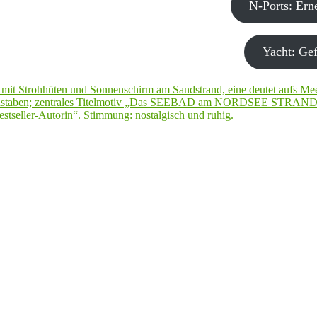
N-Ports: Er
Yacht: Gef