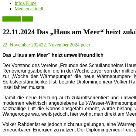
Infos/Filme
Medien aktuell
Aktuelles
Leute
22.11.2024 Das „Haus am Meer“ heizt zuk
22. November 2024
22. November 2024
peter
Das „Haus am Meer“ heizt umweltfreundlich
Der Vorstand des Vereins „Freunde des Schullandheims Haus
Renovierungsarbeiten, die in der Woche zuvor von der mittle
zur „Woche der Wärmepumpe“ die neue Wärmepumpen-Hybr
Selbstverständlichkeit ist, betonte Diplomingenieur Volker Ra
Insel fahren musste.
Damit die neue Heizung auch zukunftsorientiert und umwelt
modernen elektrisch angetriebene Luft-Wasser-Wärmepumpe 
salzhaltige Luft die Korrosionsgefahr erhöht, wurde bisl
Wangerooge war, weiß jedoch, hier wohnt man direkt am Meer. 
Volker Rahder ist es jedoch nicht nur gelungen, eine Wärmep
erneuerbaren Energien zu nutzen. Der Diplomingenieur freut 