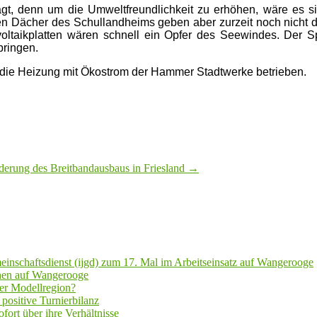
ragt, denn um die Umweltfreundlichkeit zu erhöhen, wäre es 
n Dächer des Schullandheims geben aber zurzeit noch nicht d
voltaikplatten wären schnell ein Opfer des Seewindes. Der S
bringen.
 die Heizung mit Ökostrom der Hammer Stadtwerke betrieben.
erung des Breitbandausbaus in Friesland
→
inschaftsdienst (ijgd) zum 17. Mal im Arbeitseinsatz auf Wangerooge
hen auf Wangerooge
er Modellregion?
positive Turnierbilanz
fort über ihre Verhältnisse