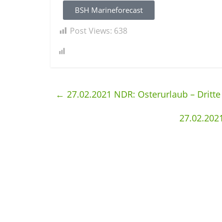
BSH Marineforecast
Post Views:
638
←
27.02.2021 NDR: Osterurlaub – Dritte
27.02.202