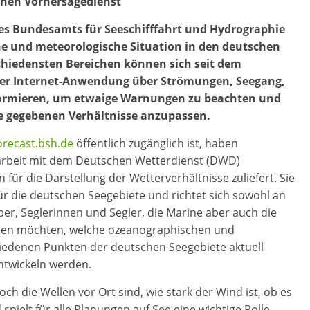
rinen Vorhersagedienst
es Bundesamts für Seeschifffahrt und Hydrographie
che und meteorologische Situation in den deutschen
schiedensten Bereichen können sich seit dem
n der Internet-Anwendung über Strömungen, Seegang,
formieren, um etwaige Warnungen zu beachten und
ie gegebenen Verhältnisse anzupassen.
orecast.bsh.de
öffentlich zugänglich ist, haben
beit mit dem Deutschen Wetterdienst (DWD)
 für die Darstellung der Wetterverhältnisse zuliefert. Sie
 die deutschen Seegebiete und richtet sich sowohl an
ber, Seglerinnen und Segler, die Marine aber auch die
 wissen möchten, welche ozeanographischen und
edenen Punkten der deutschen Seegebiete aktuell
ntwickeln werden.
och die Wellen vor Ort sind, wie stark der Wind ist, ob es
pielt für alle Planungen auf See eine wichtige Rolle,