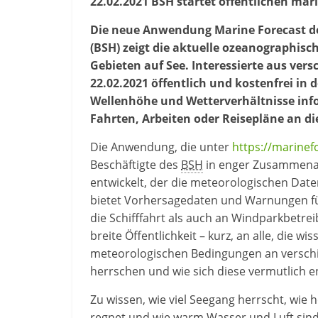
22.02.2021 BSH startet öffentlichen ma
Die neue Anwendung
Marine Forecast
d
(BSH) zeigt die aktuelle ozeanographis
Gebieten auf See. Interessierte aus ver
22.02.2021 öffentlich und kostenfrei i
Wellenhöhe und Wetterverhältnisse in
Fahrten, Arbeiten oder Reisepläne an d
Die Anwendung, die unter
https://marinef
Beschäftigte des
BSH
in enger Zusammenar
entwickelt, der die meteorologischen Daten
bietet Vorhersagedaten und Warnungen für
die Schifffahrt als auch an Windparkbetrei
breite Öffentlichkeit – kurz, an alle, die
meteorologischen Bedingungen an verschi
herrschen und wie sich diese vermutlich e
Zu wissen, wie viel Seegang herrscht, wie h
regnet und wie warm Wasser und Luft sind s