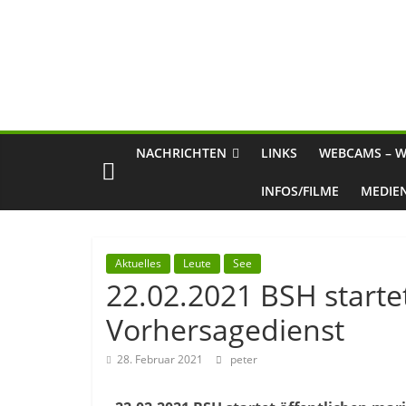
NACHRICHTEN
LINKS
WEBCAMS – W
INFOS/FILME
MEDIE
Aktuelles
Leute
See
22.02.2021 BSH starte
Vorhersagedienst
28. Februar 2021
peter