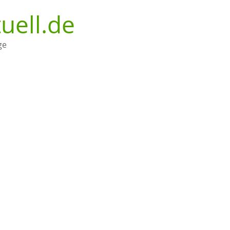
uell.de
ge