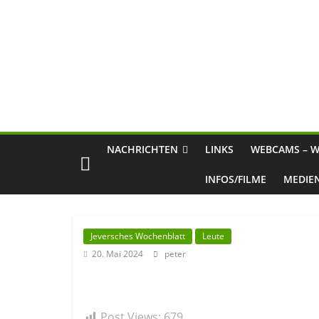
NACHRICHTEN
LINKS
WEBCAMS – W
INFOS/FILME
MEDIE
Jeversches Wochenblatt
Leute
20. Mai 2024
peter
Post Views:
679