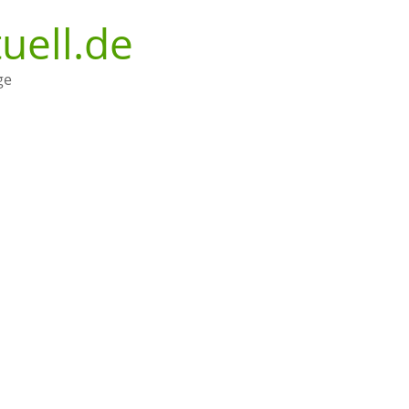
uell.de
ge