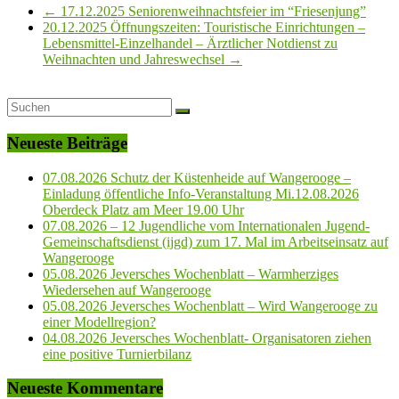
←
17.12.2025 Seniorenweihnachtsfeier im “Friesenjung”
20.12.2025 Öffnungszeiten: Touristische Einrichtungen –
Lebensmittel-Einzelhandel – Ärztlicher Notdienst zu
Weihnachten und Jahreswechsel
→
Neueste Beiträge
07.08.2026 Schutz der Küstenheide auf Wangerooge –
Einladung öffentliche Info-Veranstaltung Mi.12.08.2026
Oberdeck Platz am Meer 19.00 Uhr
07.08.2026 – 12 Jugendliche vom Internationalen Jugend-
Gemeinschaftsdienst (ijgd) zum 17. Mal im Arbeitseinsatz auf
Wangerooge
05.08.2026 Jeversches Wochenblatt – Warmherziges
Wiedersehen auf Wangerooge
05.08.2026 Jeversches Wochenblatt – Wird Wangerooge zu
einer Modellregion?
04.08.2026 Jeversches Wochenblatt- Organisatoren ziehen
eine positive Turnierbilanz
Neueste Kommentare