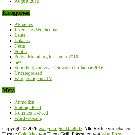
August 2018
Kategorien
Aktuelles
Jeversches Wochenblatt
Leute
Lokales
Natur
Politik
Pottwalstrandung im Januar 2016
See
Strandung von zwei Pottwalen im Januar 2016
Uncategorized
Wangerooge im TV
Meta
Anmelden
Eintrags-Feed
Kommentar-Feed
WordPress.org
Copyright © 2026
wangerooge-aktuell.de
. Alle Rechte vorbehalten.
Theme:
ColorMag
von ThemeGrill. Präsentiert von
WordPress
.