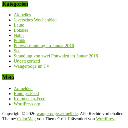
Kategorien
Aktuelles
Jeversches Wochenblatt
Leute
Lokales
Natur
Politik
Pottwalstrandung im Januar 2016
See
Strandung von zwei Pottwalen im Januar 2016
Uncategorized
Wangerooge im TV
Meta
Anmelden
Eintrags-Feed
Kommentar-Feed
WordPress.org
Copyright © 2026
wangerooge-aktuell.de
. Alle Rechte vorbehalten.
Theme:
ColorMag
von ThemeGrill. Präsentiert von
WordPress
.