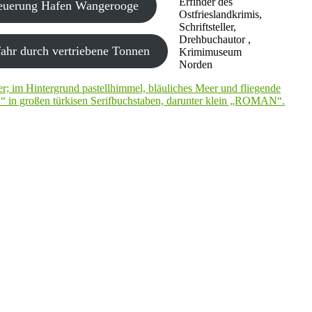
Erfinder des
neuerung Hafen Wangerooge
Ostfrieslandkrimis,
Schriftsteller,
Drehbuchautor ,
ahr durch vertriebene Tonnen
Krimimuseum
Norden