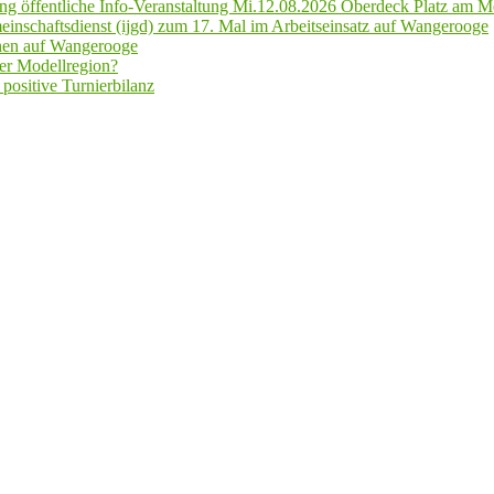
g öffentliche Info-Veranstaltung Mi.12.08.2026 Oberdeck Platz am M
inschaftsdienst (ijgd) zum 17. Mal im Arbeitseinsatz auf Wangerooge
hen auf Wangerooge
er Modellregion?
positive Turnierbilanz