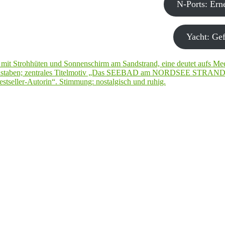
N-Ports: Er
Yacht: Gef