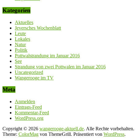
Kategorien
Aktuelles
Jeversches Wochenblatt
Leute
Lokales
Natur
Politik
Pottwalstrandung im Januar 2016
See
Strandung von zwei Pottwalen im Januar 2016
Uncategorized
Wangerooge im TV
Meta
Anmelden
Eintrags-Feed
Kommentar-Feed
WordPress.org
Copyright © 2026
wangerooge-aktuell.de
. Alle Rechte vorbehalten.
Theme:
ColorMag
von ThemeGrill. Präsentiert von
WordPress
.