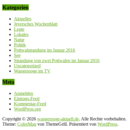
Kategorien
Aktuelles
Jeversches Wochenblatt
Leute
Lokales
Natur
Politik
Pottwalstrandung im Januar 2016
See
Strandung von zwei Pottwalen im Januar 2016
Uncategorized
Wangerooge im TV
Meta
Anmelden
Eintrags-Feed
Kommentar-Feed
WordPress.org
Copyright © 2026
wangerooge-aktuell.de
. Alle Rechte vorbehalten.
Theme:
ColorMag
von ThemeGrill. Präsentiert von
WordPress
.