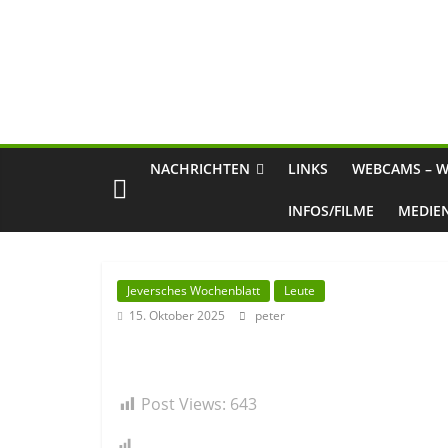
NACHRICHTEN
LINKS
WEBCAMS – W
INFOS/FILME
MEDIE
Jeversches Wochenblatt
Leute
15. Oktober 2025
peter
Post Views:
643