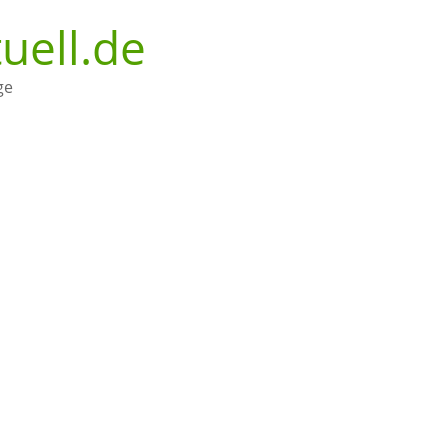
uell.de
ge