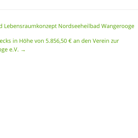
nd Lebensraumkonzept Nordseeheilbad Wangerooge
cks in Höhe von 5.856,50 € an den Verein zur
oge e.V.
→