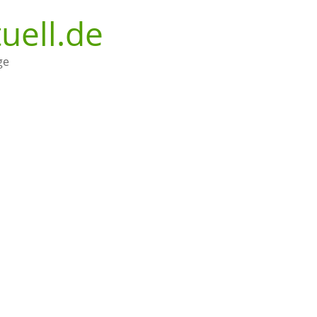
uell.de
ge