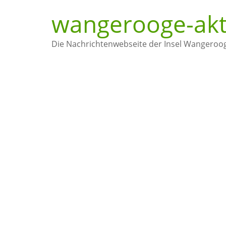
Zum
wangerooge-akt
Inhalt
springen
Die Nachrichtenwebseite der Insel Wangeroo