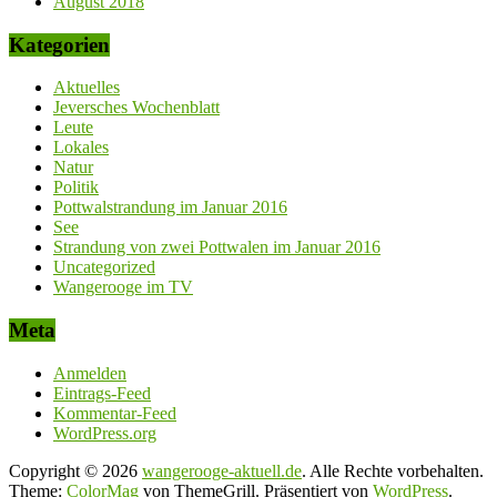
August 2018
Kategorien
Aktuelles
Jeversches Wochenblatt
Leute
Lokales
Natur
Politik
Pottwalstrandung im Januar 2016
See
Strandung von zwei Pottwalen im Januar 2016
Uncategorized
Wangerooge im TV
Meta
Anmelden
Eintrags-Feed
Kommentar-Feed
WordPress.org
Copyright © 2026
wangerooge-aktuell.de
. Alle Rechte vorbehalten.
Theme:
ColorMag
von ThemeGrill. Präsentiert von
WordPress
.