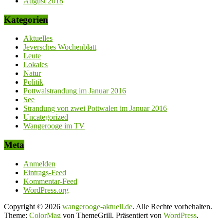
August 2018
Kategorien
Aktuelles
Jeversches Wochenblatt
Leute
Lokales
Natur
Politik
Pottwalstrandung im Januar 2016
See
Strandung von zwei Pottwalen im Januar 2016
Uncategorized
Wangerooge im TV
Meta
Anmelden
Eintrags-Feed
Kommentar-Feed
WordPress.org
Copyright © 2026
wangerooge-aktuell.de
. Alle Rechte vorbehalten.
Theme:
ColorMag
von ThemeGrill. Präsentiert von
WordPress
.