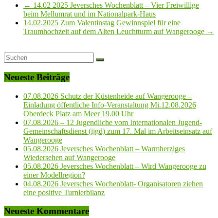
←
14.02 2025 Jeversches Wochenblatt – Vier Freiwillige
beim Mellumrat und im Nationalpark-Haus
14.02.2025 Zum Valentinstag Gewinnspiel für eine
Traumhochzeit auf dem Alten Leuchtturm auf Wangerooge
→
Neueste Beiträge
07.08.2026 Schutz der Küstenheide auf Wangerooge –
Einladung öffentliche Info-Veranstaltung Mi.12.08.2026
Oberdeck Platz am Meer 19.00 Uhr
07.08.2026 – 12 Jugendliche vom Internationalen Jugend-
Gemeinschaftsdienst (ijgd) zum 17. Mal im Arbeitseinsatz auf
Wangerooge
05.08.2026 Jeversches Wochenblatt – Warmherziges
Wiedersehen auf Wangerooge
05.08.2026 Jeversches Wochenblatt – Wird Wangerooge zu
einer Modellregion?
04.08.2026 Jeversches Wochenblatt- Organisatoren ziehen
eine positive Turnierbilanz
Neueste Kommentare