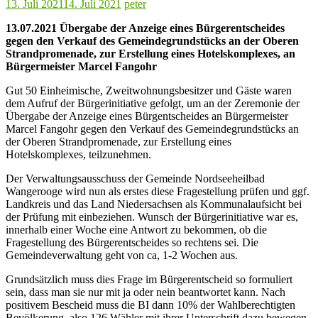
13. Juli 2021
14. Juli 2021
peter
13.07.2021 Übergabe der Anzeige eines Bürgerentscheides
gegen den Verkauf des Gemeindegrundstücks an der Oberen
Strandpromenade, zur Erstellung eines Hotelskomplexes, an
Bürgermeister Marcel Fangohr
Gut 50 Einheimische, Zweitwohnungsbesitzer und Gäste waren
dem Aufruf der Bürgerinitiative gefolgt, um an der Zeremonie der
Übergabe der Anzeige eines Bürgentscheides an Bürgermeister
Marcel Fangohr gegen den Verkauf des Gemeindegrundstücks an
der Oberen Strandpromenade, zur Erstellung eines
Hotelskomplexes, teilzunehmen.
Der Verwaltungsausschuss der Gemeinde Nordseeheilbad
Wangerooge wird nun als erstes diese Fragestellung prüfen und ggf.
Landkreis und das Land Niedersachsen als Kommunalaufsicht bei
der Prüfung mit einbeziehen. Wunsch der Bürgerinitiative war es,
innerhalb einer Woche eine Antwort zu bekommen, ob die
Fragestellung des Bürgerentscheides so rechtens sei. Die
Gemeindeverwaltung geht von ca, 1-2 Wochen aus.
Grundsätzlich muss dies Frage im Bürgerentscheid so formuliert
sein, dass man sie nur mit ja oder nein beantwortet kann. Nach
positivem Bescheid muss die BI dann 10% der Wahlberechtigten
Bevölkerung, also 126 Wähler mit ihrer Unterschrift dazu bewegen,