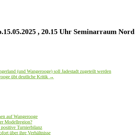
Do.15.05.2025 , 20.15 Uhr Seminarraum No
erland (und Wangerooge) soll Jadestadt zugeteilt werden
ooge übt deutliche Kritik
→
hen auf Wangerooge
er Modellregion?
positive Turnierbilanz
fort über ihre Verhältnisse