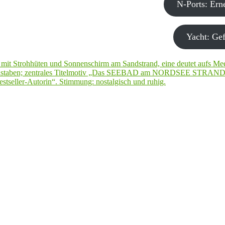
N-Ports: Er
Yacht: Gef