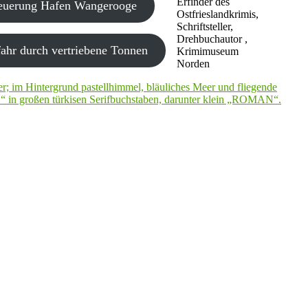
Erfinder des
neuerung Hafen Wangerooge
Ostfrieslandkrimis,
Schriftsteller,
Drehbuchautor ,
ahr durch vertriebene Tonnen
Krimimuseum
Norden