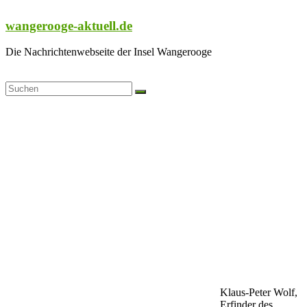
Zum
Inhalt
wangerooge-aktuell.de
springen
Die Nachrichtenwebseite der Insel Wangerooge
Klaus-Peter Wolf,
Erfinder des