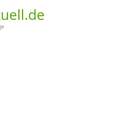
uell.de
ge