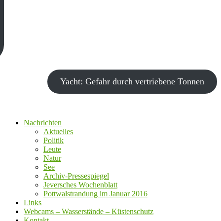
Yacht: Gefahr durch vertriebene Tonnen
Nachrichten
Aktuelles
Politik
Leute
Natur
See
Archiv-Pressespiegel
Jeversches Wochenblatt
Pottwalstrandung im Januar 2016
Links
Webcams – Wasserstände – Küstenschutz
Kontakt