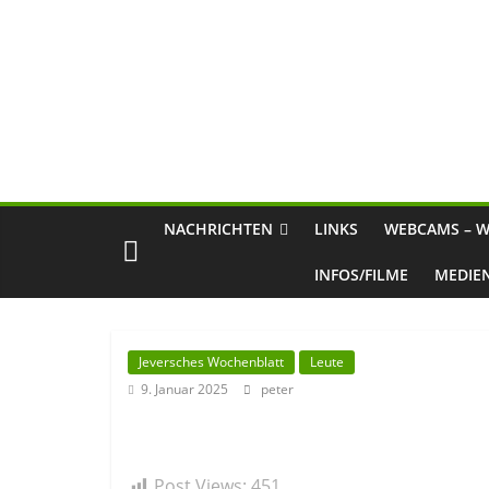
NACHRICHTEN
LINKS
WEBCAMS – W
INFOS/FILME
MEDIE
Jeversches Wochenblatt
Leute
9. Januar 2025
peter
Post Views:
451