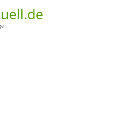
uell.de
ge