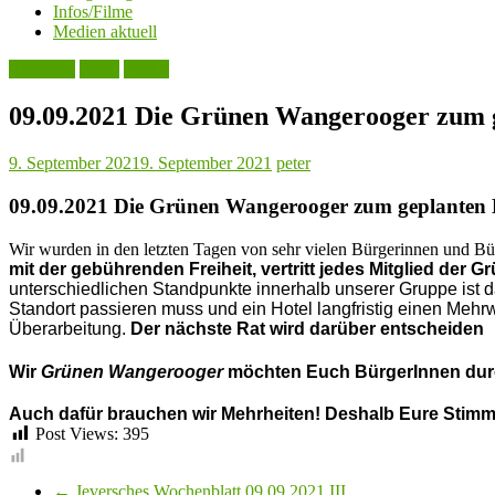
Infos/Filme
Medien aktuell
Aktuelles
Leute
Politik
09.09.2021 Die Grünen Wangerooger zum 
9. September 2021
9. September 2021
peter
09.09.2021 Die Grünen Wangerooger zum geplanten 
Wir wurden in den letzten Tagen von sehr vielen Bürgerinnen und B
mit der gebührenden Freiheit, vertritt jedes Mitglied der
unterschiedlichen Standpunkte innerhalb unserer Gruppe ist 
Standort passieren muss und ein Hotel langfristig einen Mehrwer
Überarbeitung.
Der nächste Rat wird darüber entscheiden
Wir
Grünen Wangerooger
möchten Euch BürgerInnen du
Auch dafür brauchen wir Mehrheiten!
Deshalb Eure Stim
Post Views:
395
←
Jeversches Wochenblatt 09.09.2021 III