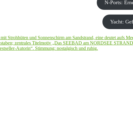
N-Ports: Er
Yacht: Gef