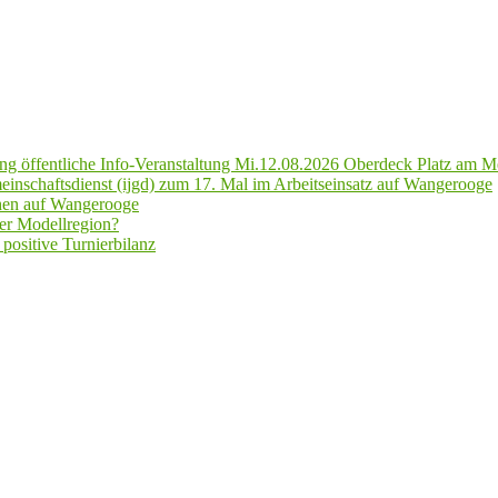
g öffentliche Info-Veranstaltung Mi.12.08.2026 Oberdeck Platz am M
inschaftsdienst (ijgd) zum 17. Mal im Arbeitseinsatz auf Wangerooge
hen auf Wangerooge
er Modellregion?
positive Turnierbilanz