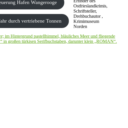
Erfinder des
neuerung Hafen Wangerooge
Ostfrieslandkrimis,
Schriftsteller,
Drehbuchautor ,
ahr durch vertriebene Tonnen
Krimimuseum
Norden