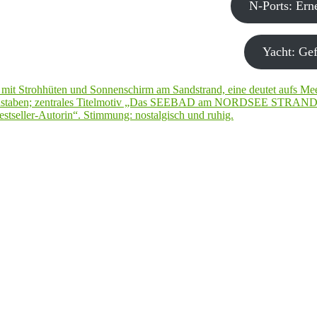
N-Ports: Er
Yacht: Gef