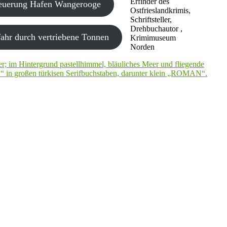
Erfinder des
neuerung Hafen Wangerooge
Ostfrieslandkrimis,
Schriftsteller,
Drehbuchautor ,
ahr durch vertriebene Tonnen
Krimimuseum
Norden