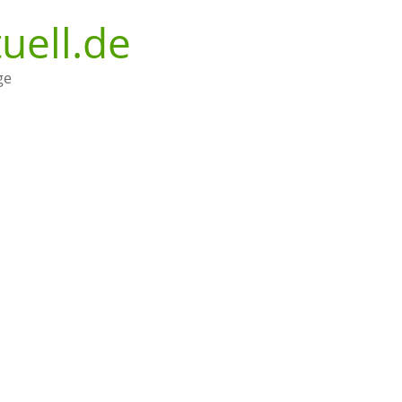
uell.de
ge