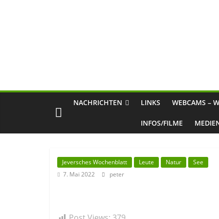
NACHRICHTEN
LINKS
WEBCAMS – W
INFOS/FILME
MEDIE
Jeversches Wochenblatt
Leute
Natur
See
7. Mai 2022
peter
Post Views:
379