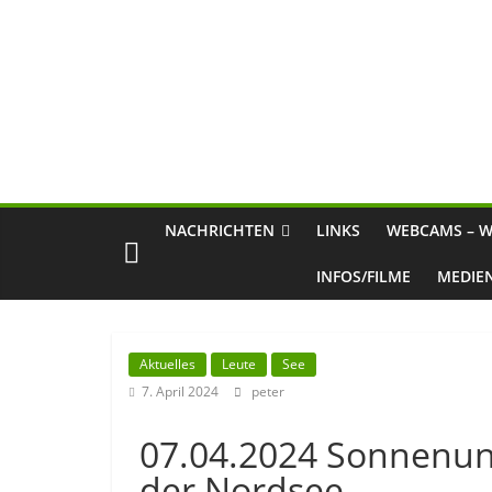
NACHRICHTEN
LINKS
WEBCAMS – W
INFOS/FILME
MEDIE
Aktuelles
Leute
See
7. April 2024
peter
07.04.2024 Sonnenun
der Nordsee