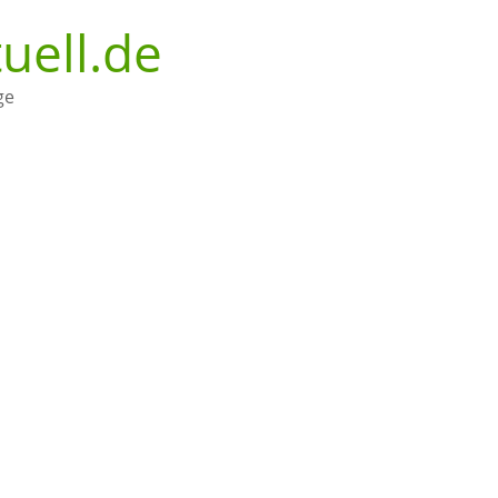
uell.de
ge