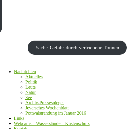
Yacht: Gefahr durch vertriebene Tonnen
Nachrichten
Aktuelles
Politik
Leute
Natur
See
Archiv-Pressespiegel
Jeversches Wochenblatt
Pottwalstrandung im Januar 2016
Links
Webcams – Wasserstände – Küstenschutz
Kontakt