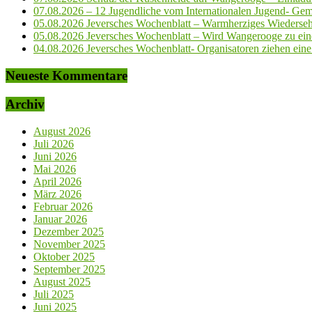
07.08.2026 – 12 Jugendliche vom Internationalen Jugend- Geme
05.08.2026 Jeversches Wochenblatt – Warmherziges Wiederse
05.08.2026 Jeversches Wochenblatt – Wird Wangerooge zu ein
04.08.2026 Jeversches Wochenblatt- Organisatoren ziehen eine 
Neueste Kommentare
Archiv
August 2026
Juli 2026
Juni 2026
Mai 2026
April 2026
März 2026
Februar 2026
Januar 2026
Dezember 2025
November 2025
Oktober 2025
September 2025
August 2025
Juli 2025
Juni 2025