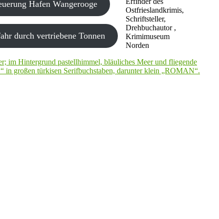
Erfinder des
neuerung Hafen Wangerooge
Ostfrieslandkrimis,
Schriftsteller,
Drehbuchautor ,
ahr durch vertriebene Tonnen
Krimimuseum
Norden