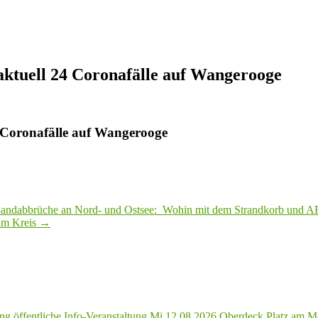
aktuell 24 Coronafälle auf Wangerooge
 Coronafälle auf Wangerooge
Sandabbrüche an Nord- und Ostsee: Wohin mit dem Strandkorb und 
 im Kreis
→
g öffentliche Info-Veranstaltung Mi.12.08.2026 Oberdeck Platz am M