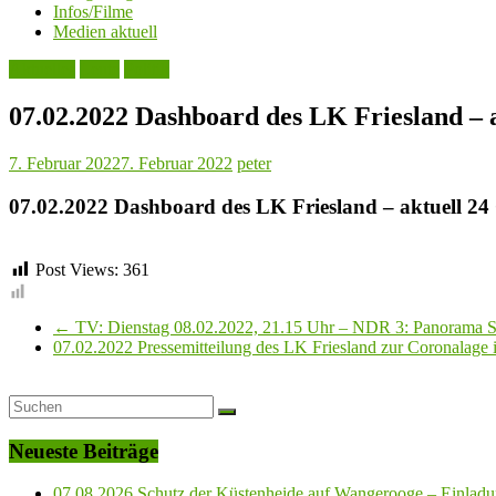
Infos/Filme
Medien aktuell
Aktuelles
Leute
Politik
07.02.2022 Dashboard des LK Friesland – 
7. Februar 2022
7. Februar 2022
peter
07.02.2022 Dashboard des LK Friesland – aktuell 24
Post Views:
361
←
TV: Dienstag 08.02.2022, 21.15 Uhr – NDR 3: Panorama 
07.02.2022 Pressemitteilung des LK Friesland zur Coronalage
Neueste Beiträge
07.08.2026 Schutz der Küstenheide auf Wangerooge – Einladun