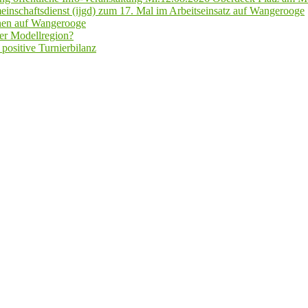
inschaftsdienst (ijgd) zum 17. Mal im Arbeitseinsatz auf Wangerooge
hen auf Wangerooge
er Modellregion?
positive Turnierbilanz