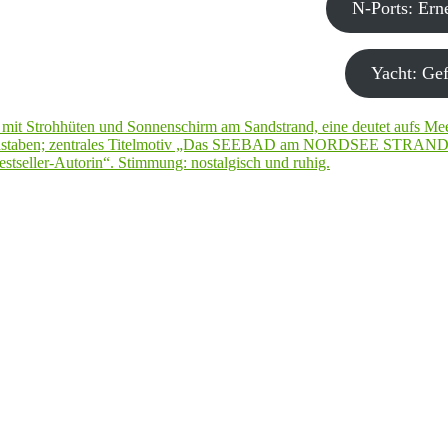
N-Ports: Er
Yacht: Gef