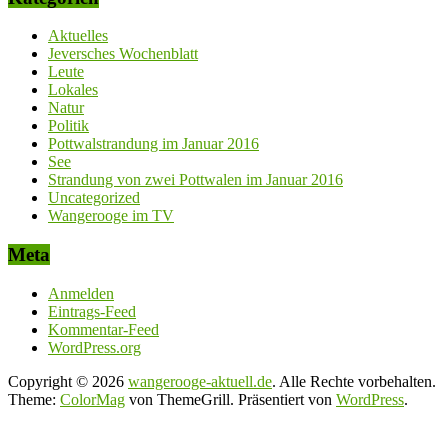
Aktuelles
Jeversches Wochenblatt
Leute
Lokales
Natur
Politik
Pottwalstrandung im Januar 2016
See
Strandung von zwei Pottwalen im Januar 2016
Uncategorized
Wangerooge im TV
Meta
Anmelden
Eintrags-Feed
Kommentar-Feed
WordPress.org
Copyright © 2026
wangerooge-aktuell.de
. Alle Rechte vorbehalten.
Theme:
ColorMag
von ThemeGrill. Präsentiert von
WordPress
.