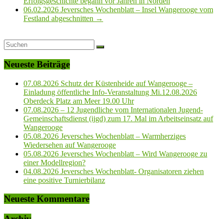
Erfolgsgeschichte begann vor Jahren in Norden
06.02.2026 Jeversches Wochenblatt – Insel Wangerooge vom
Festland abgeschnitten
→
Neueste Beiträge
07.08.2026 Schutz der Küstenheide auf Wangerooge –
Einladung öffentliche Info-Veranstaltung Mi.12.08.2026
Oberdeck Platz am Meer 19.00 Uhr
07.08.2026 – 12 Jugendliche vom Internationalen Jugend-
Gemeinschaftsdienst (ijgd) zum 17. Mal im Arbeitseinsatz auf
Wangerooge
05.08.2026 Jeversches Wochenblatt – Warmherziges
Wiedersehen auf Wangerooge
05.08.2026 Jeversches Wochenblatt – Wird Wangerooge zu
einer Modellregion?
04.08.2026 Jeversches Wochenblatt- Organisatoren ziehen
eine positive Turnierbilanz
Neueste Kommentare
Archiv