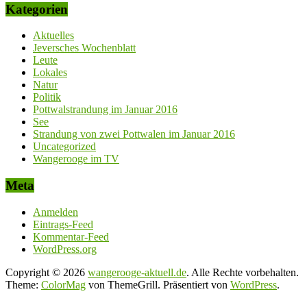
Kategorien
Aktuelles
Jeversches Wochenblatt
Leute
Lokales
Natur
Politik
Pottwalstrandung im Januar 2016
See
Strandung von zwei Pottwalen im Januar 2016
Uncategorized
Wangerooge im TV
Meta
Anmelden
Eintrags-Feed
Kommentar-Feed
WordPress.org
Copyright © 2026
wangerooge-aktuell.de
. Alle Rechte vorbehalten.
Theme:
ColorMag
von ThemeGrill. Präsentiert von
WordPress
.