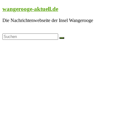
Zum
wangerooge-aktuell.de
Inhalt
springen
Die Nachrichtenwebseite der Insel Wangerooge