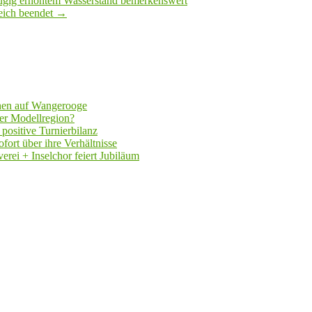
fügig erhöhtem Wasserstand bemerkenswert
eich beendet
→
hen auf Wangerooge
er Modellregion?
positive Turnierbilanz
fort über ihre Verhältnisse
rei + Inselchor feiert Jubiläum