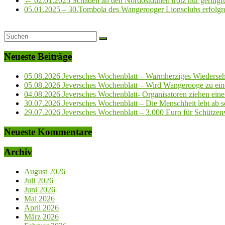
←
02.01.2025 Schäden an den Nordostdünen trotz nur gering
05.01.2025 – 30.Tombola des Wangerooger Lionsclubs erfolgr
Neueste Beiträge
05.08.2026 Jeversches Wochenblatt – Warmherziges Wiederse
05.08.2026 Jeversches Wochenblatt – Wird Wangerooge zu ein
04.08.2026 Jeversches Wochenblatt- Organisatoren ziehen eine 
30.07.2026 Jeversches Wochenblatt – Die Menschheit lebt ab so
29.07.2026 Jeversches Wochenblatt – 3.000 Euro für Schützenve
Neueste Kommentare
Archiv
August 2026
Juli 2026
Juni 2026
Mai 2026
April 2026
März 2026