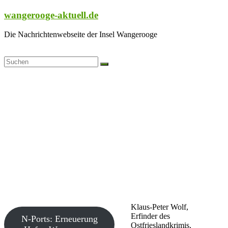
Zum
wangerooge-aktuell.de
Inhalt
springen
Die Nachrichtenwebseite der Insel Wangerooge
Klaus-Peter Wolf,
Erfinder des
N-Ports: Erneuerung
Ostfrieslandkrimis,