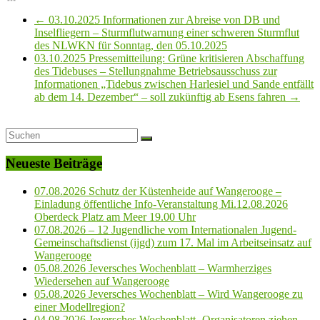
←
03.10.2025 Informationen zur Abreise von DB und
Inselfliegern – Sturmflutwarnung einer schweren Sturmflut
des NLWKN für Sonntag, den 05.10.2025
03.10.2025 Pressemitteilung: Grüne kritisieren Abschaffung
des Tidebuses – Stellungnahme Betriebsausschuss zur
Informationen „Tidebus zwischen Harlesiel und Sande entfällt
ab dem 14. Dezember“ – soll zukünftig ab Esens fahren
→
Neueste Beiträge
07.08.2026 Schutz der Küstenheide auf Wangerooge –
Einladung öffentliche Info-Veranstaltung Mi.12.08.2026
Oberdeck Platz am Meer 19.00 Uhr
07.08.2026 – 12 Jugendliche vom Internationalen Jugend-
Gemeinschaftsdienst (ijgd) zum 17. Mal im Arbeitseinsatz auf
Wangerooge
05.08.2026 Jeversches Wochenblatt – Warmherziges
Wiedersehen auf Wangerooge
05.08.2026 Jeversches Wochenblatt – Wird Wangerooge zu
einer Modellregion?
04.08.2026 Jeversches Wochenblatt- Organisatoren ziehen