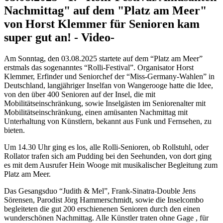
Nachmittag" auf dem "Platz am Meer"
von Horst Klemmer für Senioren kam
super gut an! - Video-
Am Sonntag, den 03.08.2025 startete auf dem “Platz am Meer”
erstmals das sogenanntes “Rolli-Festival”. Organisator Horst
Klemmer, Erfinder und Seniorchef der “Miss-Germany-Wahlen” in
Deutschland, langjähriger Inselfan von Wangerooge hatte die Idee,
von den über 400 Senioren auf der Insel, die mit
Mobilitätseinschränkung, sowie Inselgästen im Seniorenalter mit
Mobilitätseinschränkung, einen amüsanten Nachmittag mit
Unterhaltung von Künstlern, bekannt aus Funk und Fernsehen, zu
bieten.
Um 14.30 Uhr ging es los, alle Rolli-Senioren, ob Rollstuhl, oder
Rollator trafen sich am Pudding bei den Seehunden, von dort ging
es mit dem Ausrufer Hein Wooge mit musikalischer Begleitung zum
Platz am Meer.
Das Gesangsduo “Judith & Mel”, Frank-Sinatra-Double Jens
Sörensen, Parodist Jörg Hammerschmidt, sowie die Inselcombo
begleiteten die gut 200 erschienenen Senioren durch den einen
wunderschönen Nachmittag. Alle Künstler traten ohne Gage , für