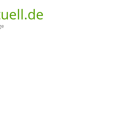
uell.de
ge