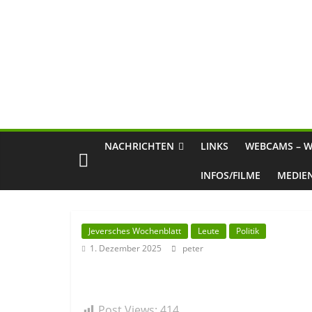
NACHRICHTEN
LINKS
WEBCAMS – W
INFOS/FILME
MEDIE
Jeversches Wochenblatt
Leute
Politik
1. Dezember 2025
peter
Post Views:
414