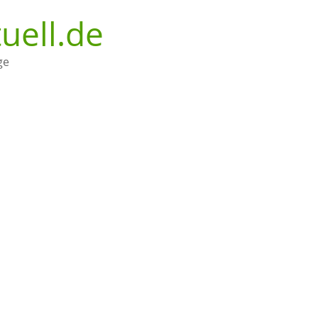
uell.de
ge