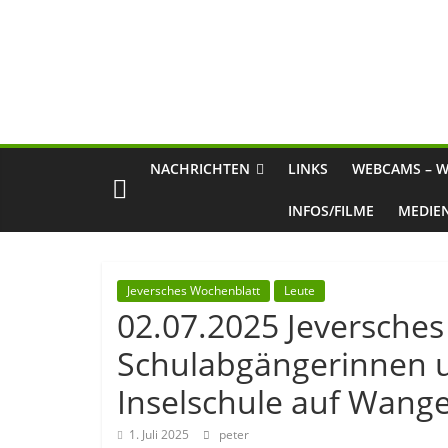
NACHRICHTEN
LINKS
WEBCAMS – W
INFOS/FILME
MEDIE
Jeversches Wochenblatt
Leute
02.07.2025 Jeversches
Schulabgängerinnen u
Inselschule auf Wang
1. Juli 2025
peter