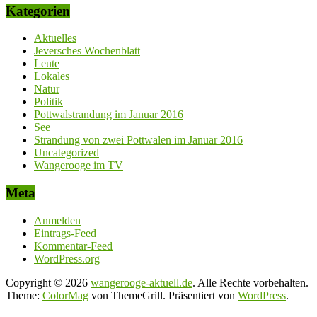
Kategorien
Aktuelles
Jeversches Wochenblatt
Leute
Lokales
Natur
Politik
Pottwalstrandung im Januar 2016
See
Strandung von zwei Pottwalen im Januar 2016
Uncategorized
Wangerooge im TV
Meta
Anmelden
Eintrags-Feed
Kommentar-Feed
WordPress.org
Copyright © 2026
wangerooge-aktuell.de
. Alle Rechte vorbehalten.
Theme:
ColorMag
von ThemeGrill. Präsentiert von
WordPress
.