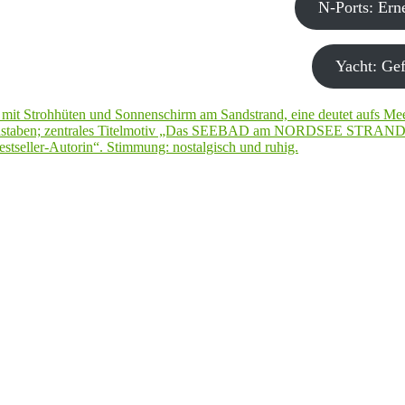
N-Ports: Er
Yacht: Gef