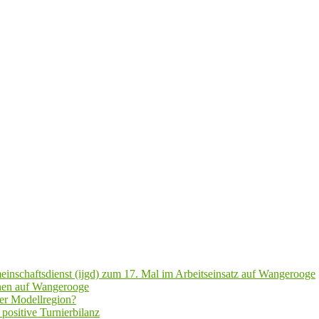
inschaftsdienst (ijgd) zum 17. Mal im Arbeitseinsatz auf Wangerooge
hen auf Wangerooge
er Modellregion?
positive Turnierbilanz