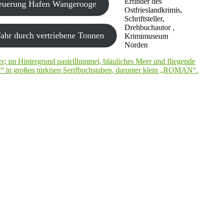
Erfinder des
neuerung Hafen Wangerooge
Ostfrieslandkrimis,
Schriftsteller,
Drehbuchautor ,
ahr durch vertriebene Tonnen
Krimimuseum
Norden