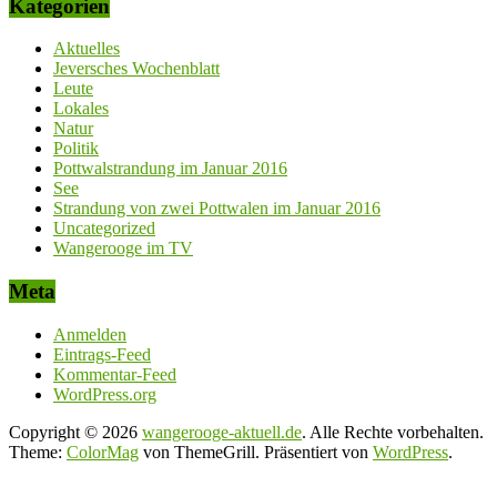
Kategorien
Aktuelles
Jeversches Wochenblatt
Leute
Lokales
Natur
Politik
Pottwalstrandung im Januar 2016
See
Strandung von zwei Pottwalen im Januar 2016
Uncategorized
Wangerooge im TV
Meta
Anmelden
Eintrags-Feed
Kommentar-Feed
WordPress.org
Copyright © 2026
wangerooge-aktuell.de
. Alle Rechte vorbehalten.
Theme:
ColorMag
von ThemeGrill. Präsentiert von
WordPress
.