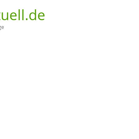
uell.de
ge