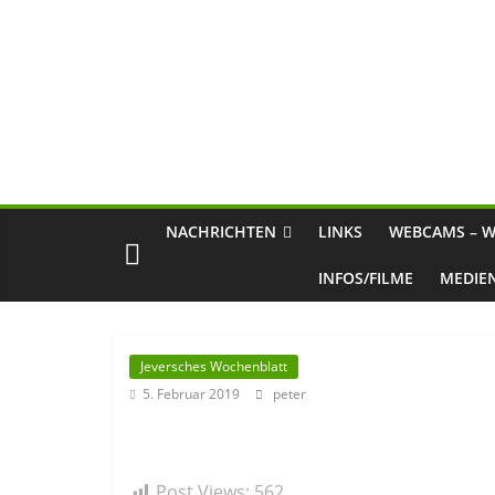
NACHRICHTEN
LINKS
WEBCAMS – W
INFOS/FILME
MEDIE
Jeversches Wochenblatt
5. Februar 2019
peter
Post Views:
562