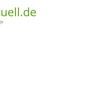
uell.de
ge