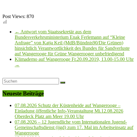
Post Views:
870
←
Antwort vom Staatssekretär aus dem
Bundesverkehrsministerium Enak Ferlemann auf “Kleine
Anfrage” von Katja Keil (MdB/Bündnis90/Die Grünen)
hinsichtlich Verantwortlichkeit des Bundes für Sandverluste
auf Wangerooge für Grüne Wangerooger unbefriedigend
Klimademo auf Wangerooge Fr.20.09.2019, 13.00-15.00 Uhr
→
Neueste Beiträge
07.08.2026 Schutz der Küstenheide auf Wangerooge –
Einladung öffentliche Info-Veranstaltung Mi.12.08.2026
Oberdeck Platz am Meer 19.00 Uhr
07.08.2026 – 12 Jugendliche vom Internationalen Jugend-
Gemeinschaftsdienst (ijgd) zum 17. Mal im Arbeitseinsatz auf
Wangerooge