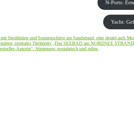
N-Ports: Er
Yacht: Gef