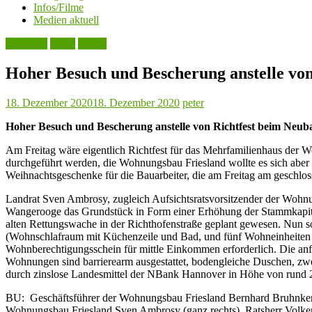
Infos/Filme
Medien aktuell
Aktuelles
Leute
Politik
Hoher Besuch und Bescherung anstelle vo
18. Dezember 2020
18. Dezember 2020
peter
Hoher Besuch und Bescherung anstelle von Richtfest beim Neu
Am Freitag wäre eigentlich Richtfest für das Mehrfamilienhaus der 
durchgeführt werden, die Wohnungsbau Friesland wollte es sich abe
Weihnachtsgeschenke für die Bauarbeiter, die am Freitag am gesch
Landrat Sven Ambrosy, zugleich Aufsichtsratsvorsitzender der Wohnun
Wangerooge das Grundstück in Form einer Erhöhung der Stammkapita
alten Rettungswache in der Richthofenstraße geplant gewesen. Nun s
(Wohnschlafraum mit Küchenzeile und Bad, und fünf Wohneinheiten 
Wohnberechtigungsschein für mittle Einkommen erforderlich. Die an
Wohnungen sind barrierearm ausgestattet, bodengleiche Duschen, zwei
durch zinslose Landesmittel der NBank Hannover in Höhe von rund 2
BU: Geschäftsführer der Wohnungsbau Friesland Bernhard Bruhnken (
Wohnungsbau Friesland Sven Ambrosy (ganz rechts), Ratsherr Volker 