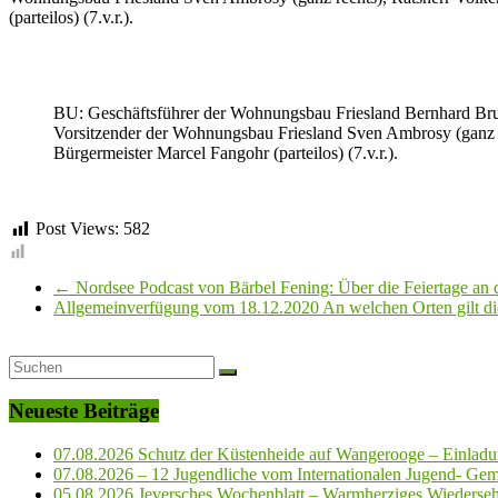
(parteilos) (7.v.r.).
BU: Geschäftsführer der Wohnungsbau Friesland Bernhard Bruh
Vorsitzender der Wohnungsbau Friesland Sven Ambrosy (ganz re
Bürgermeister Marcel Fangohr (parteilos) (7.v.r.).
Post Views:
582
←
Nordsee Podcast von Bärbel Fening: Über die Feiertage an
Allgemeinverfügung vom 18.12.2020 An welchen Orten gilt d
Neueste Beiträge
07.08.2026 Schutz der Küstenheide auf Wangerooge – Einladun
07.08.2026 – 12 Jugendliche vom Internationalen Jugend- Geme
05.08.2026 Jeversches Wochenblatt – Warmherziges Wiederse