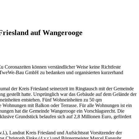
Friesland auf Wangerooge
u Coronazeiten können verständlicher Weise keine Richtfeste
rma TweWe-Bau GmbH zu bedanken und organisierten kurzerhand
umal der Kreis Friesland seinerzeit im Ringtausch mit der Gemeinde
 gestellt hatte. Ursprünglich war das Gebäude auf dem Gelände der
hneinheiten entstehen. Fünf Wohneinheiten zu 50 qm
 Wohnungen mit Balkon oder Terrasse. Für alle Wohnungen ist ein
hnungen hat die Gemeinde Wangerooge ein Vorschlagsrecht. Die
lusive Grundstück belaufen sich auf 2,8 Millionen Euro, gefördert
, Landrat Kreis Friesland und Aufsichtsrat Vorsitzender der
ng.Christoph Finke (4.v.r.) und Bürgermeister Marcel Fangohr