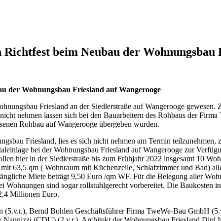
n Richtfest beim Neubau der Wohnungsbau 
bau der Wohnungsbau Friesland auf Wangerooge
Wohnungsbau Friesland an der Siedlerstraße auf Wangerooge gewesen. Z
r nicht nehmen lassen sich bei den Bauarbeitern des Rohbaus der Fi
lossenen Rohbau auf Wangerooge übergeben wurden.
gsbau Friesland, lies es sich nicht nehmen am Termin teilzunehmen, z
leinlage bei der Wohnungsbau Friesland auf Wangerooge zur Verfügung
ollen hier in der Siedlerstraße bis zum Frühjahr 2022 insgesamt 10 Wo
mit 63,5 qm ( Wohnraum mit Küchenzeile, Schlafzimmer und Bad) alle
fängliche Miete beträgt 9,50 Euro /qm WF. Für die Belegung aller Wo
 Wohnungen sind sogar rollstuhlgerecht vorbereitet. Die Baukosten ink
,4 Millionen Euro.
5.v.r.), Bernd Bohlen Geschäftsführer Firma TweWe-Bau GmbH (5.v.l.)
Nannizzi (CDU) (2.v.r.), Architekt der Wohnungsbau Friesland Dipl.I