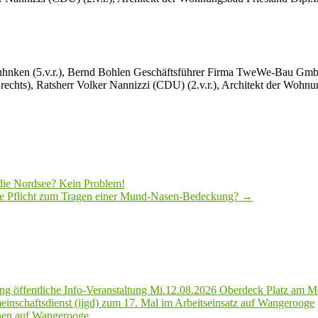
nken (5.v.r.), Bernd Bohlen Geschäftsführer Firma TweWe-Bau GmbH (5
chts), Ratsherr Volker Nannizzi (CDU) (2.v.r.), Architekt der Wohnung
 die Nordsee? Kein Problem!
ie Pflicht zum Tragen einer Mund-Nasen-Bedeckung?
→
g öffentliche Info-Veranstaltung Mi.12.08.2026 Oberdeck Platz am M
inschaftsdienst (ijgd) zum 17. Mal im Arbeitseinsatz auf Wangerooge
hen auf Wangerooge