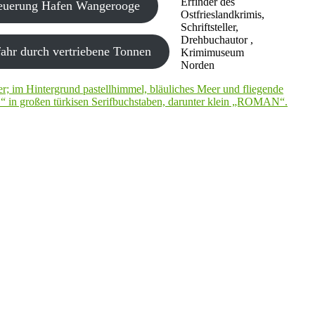
Erfinder des
neuerung Hafen Wangerooge
Ostfrieslandkrimis,
Schriftsteller,
Drehbuchautor ,
ahr durch vertriebene Tonnen
Krimimuseum
Norden