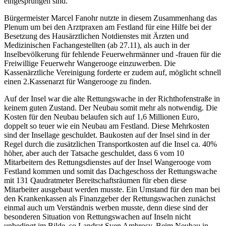
eingesprungen sind.
Bürgermeister Marcel Fanohr nutzte in diesem Zusammenhang das
Plenum um bei den Arztpraxen am Festland für eine Hilfe bei der
Besetzung des Hausärztlichen Notdienstes mit Ärzten und
Medizinischen Fachangestellten (ab 27.11), als auch in der
Inselbevölkerung für fehlende Feuerwehrmänner und -frauen für die
Freiwillige Feuerwehr Wangerooge einzuwerben. Die
Kassenärztliche Vereinigung forderte er zudem auf, möglicht schnell
einen 2.Kassenarzt für Wangerooge zu finden.
Auf der Insel war die alte Rettungswache in der Richthofenstraße in
keinem guten Zustand. Der Neubau somit mehr als notwendig. Die
Kosten für den Neubau belaufen sich auf 1,6 Millionen Euro,
doppelt so teuer wie ein Neubau am Festland. Diese Mehrkosten
sind der Insellage geschuldet. Baukosten auf der Insel sind in der
Regel durch die zusätzlichen Transportkosten auf die Insel ca. 40%
höher, aber auch der Tatsache geschuldet, dass 6 vom 10
Mitarbeitern des Rettungsdienstes auf der Insel Wangerooge vom
Festland kommen und somit das Dachgeschoss der Rettungswache
mit 131 Qaudratmeter Bereitschaftsräumen für eben diese
Mitarbeiter ausgebaut werden musste. Ein Umstand für den man bei
den Krankenkassen als Finanzgeber der Rettungswachen zunächst
einmal auch um Verständnis werben musste, denn diese sind der
besonderen Situation von Rettungswachen auf Inseln nicht
unbedingt im Bilde, so Landrat Sven Ambrosy. Beim Neubau in