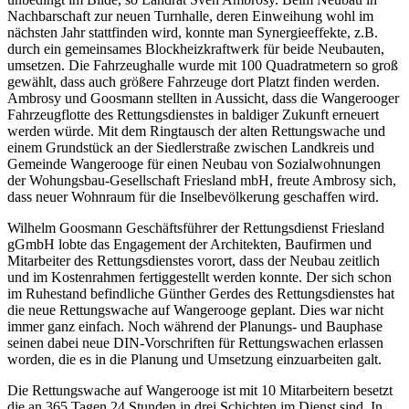
Nachbarschaft zur neuen Turnhalle, deren Einweihung wohl im
nächsten Jahr stattfinden wird, konnte man Synergieeffekte, z.B.
durch ein gemeinsames Blockheizkraftwerk für beide Neubauten,
umsetzen. Die Fahrzeughalle wurde mit 100 Quadratmetern so groß
gewählt, dass auch größere Fahrzeuge dort Platzt finden werden.
Ambrosy und Goosmann stellten in Aussicht, dass die Wangerooger
Fahrzeugflotte des Rettungsdienstes in baldiger Zukunft erneuert
werden würde. Mit dem Ringtausch der alten Rettungswache und
einem Grundstück an der Siedlerstraße zwischen Landkreis und
Gemeinde Wangerooge für einen Neubau von Sozialwohnungen
der Wohungsbau-Gesellschaft Friesland mbH, freute Ambrosy sich,
dass neuer Wohnraum für die Inselbevölkerung geschaffen wird.
Wilhelm Goosmann Geschäftsführer der Rettungsdienst Friesland
gGmbH lobte das Engagement der Architekten, Baufirmen und
Mitarbeiter des Rettungsdienstes vorort, dass der Neubau zeitlich
und im Kostenrahmen fertiggestellt werden konnte. Der sich schon
im Ruhestand befindliche Günther Gerdes des Rettungsdienstes hat
die neue Rettungswache auf Wangerooge geplant. Dies war nicht
immer ganz einfach. Noch während der Planungs- und Bauphase
seinen dabei neue DIN-Vorschriften für Rettungswachen erlassen
worden, die es in die Planung und Umsetzung einzuarbeiten galt.
Die Rettungswache auf Wangerooge ist mit 10 Mitarbeitern besetzt
die an 365 Tagen 24 Stunden in drei Schichten im Dienst sind. In