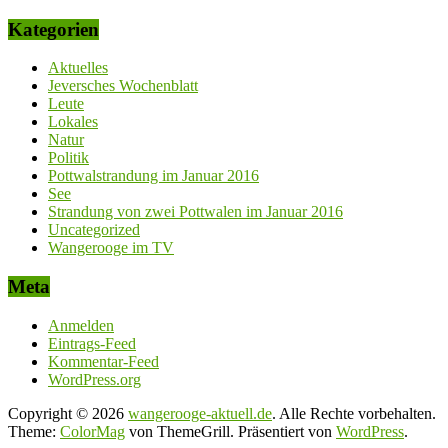
Kategorien
Aktuelles
Jeversches Wochenblatt
Leute
Lokales
Natur
Politik
Pottwalstrandung im Januar 2016
See
Strandung von zwei Pottwalen im Januar 2016
Uncategorized
Wangerooge im TV
Meta
Anmelden
Eintrags-Feed
Kommentar-Feed
WordPress.org
Copyright © 2026
wangerooge-aktuell.de
. Alle Rechte vorbehalten.
Theme:
ColorMag
von ThemeGrill. Präsentiert von
WordPress
.