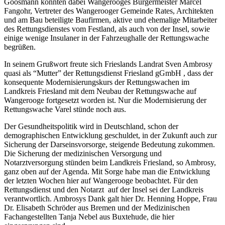
Goosmann konnten dabei Wangerooges Bürgermeister Marcel
Fangohr, Vertreter des Wangerooger Gemeinde Rates, Architekten
und am Bau beteiligte Baufirmen, aktive und ehemalige Mitarbeiter
des Rettungsdienstes vom Festland, als auch von der Insel, sowie
einige wenige Insulaner in der Fahrzeughalle der Rettungswache
begrüßen.
In seinem Grußwort freute sich Frieslands Landrat Sven Ambrosy
quasi als “Mutter” der Rettungsdienst Friesland gGmbH , dass der
konsequente Modernisierungskurs der Rettungswachen im
Landkreis Friesland mit dem Neubau der Rettungswache auf
Wangerooge fortgesetzt worden ist. Nur die Modernisierung der
Rettungswache Varel stünde noch aus.
Der Gesundheitspolitik wird in Deutschland, schon der
demographischen Entwicklung geschuldet, in der Zukunft auch zur
Sicherung der Darseinsvorsorge, steigende Bedeutung zukommen.
Die Sicherung der medizinischen Versorgung und
Notarztversorgung stünden beim Landkreis Friesland, so Ambrosy,
ganz oben auf der Agenda. Mit Sorge habe man die Entwicklung
der letzten Wochen hier auf Wangerooge beobachtet. Für den
Rettungsdienst und den Notarzt auf der Insel sei der Landkreis
verantwortlich. Ambrosys Dank galt hier Dr. Henning Hoppe, Frau
Dr. Elisabeth Schröder aus Bremen und der Medizinischen
Fachangestellten Tanja Nebel aus Buxtehude, die hier