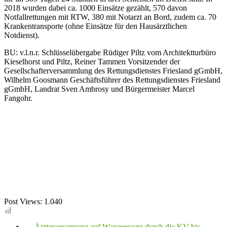
2018 wurden dabei ca. 1000 Einsätze gezählt, 570 davon
Notfallrettungen mit RTW, 380 mit Notarzt an Bord, zudem ca. 70
Krankentransporte (ohne Einsätze für den Hausärztlichen
Notdienst).
BU: v.l.n.r. Schlüsselübergabe Rüdiger Piltz vom Architektturbüro
Kieselhorst und Piltz, Reiner Tammen Vorsitzender der
Gesellschafterversammlung des Rettungsdienstes Friesland gGmbH,
Wilhelm Goosmann Geschäftsführer des Rettungsdienstes Friesland
gGmbH, Landrat Sven Ambrosy und Bürgermeister Marcel
Fangohr.
Post Views:
1.040
←
Ärzteversorgung auf Wangerooge durch die KV bis