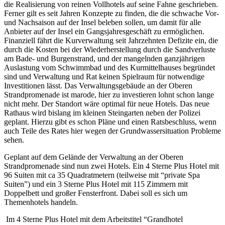
die Realisierung von reinen Vollhotels auf seine Fahne geschrieben.
Ferner gilt es seit Jahren Konzepte zu finden, die die schwache Vor-
und Nachsaison auf der Insel beleben sollen, um damit für alle
Anbieter auf der Insel ein Gangsjahresgeschäft zu ermöglichen.
Finanziell fährt die Kurverwaltung seit Jahrzehnten Defizite ein, die
durch die Kosten bei der Wiederherstellung durch die Sandverluste
am Bade- und Burgenstrand, und der mangelnden ganzjährigen
Auslastung vom Schwimmbad und des Kurmittelhauses begründet
sind und Verwaltung und Rat keinen Spielraum für notwendige
Investitionen lässt. Das Verwaltungsgebäude an der Oberen
Strandpromenade ist marode, hier zu investieren lohnt schon lange
nicht mehr. Der Standort wäre optimal für neue Hotels. Das neue
Rathaus wird bislang im kleinen Steingarten neben der Polizei
geplant. Hierzu gibt es schon Pläne und einen Ratsbeschluss, wenn
auch Teile des Rates hier wegen der Grundwassersituation Probleme
sehen.
Geplant auf dem Gelände der Verwaltung an der Oberen
Strandpromenade sind nun zwei Hotels. Ein 4 Sterne Plus Hotel mit
96 Suiten mit ca 35 Quadratmetern (teilweise mit “private Spa
Suiten”) und ein 3 Sterne Plus Hotel mit 115 Zimmern mit
Doppelbett und großer Fensterfront. Dabei soll es sich um
Themenhotels handeln.
Im 4 Sterne Plus Hotel mit dem Arbeitstitel “Grandhotel